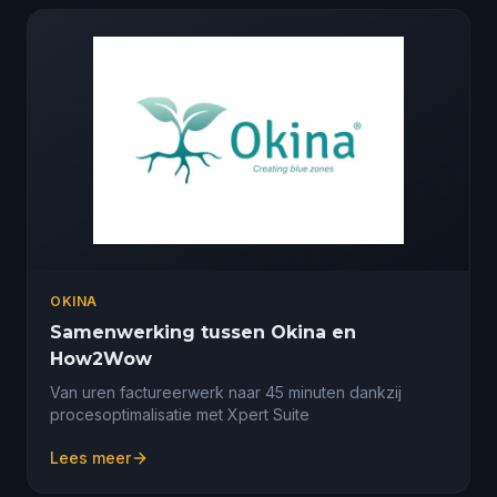
OKINA
Samenwerking tussen Okina en
How2Wow
Van uren factureerwerk naar 45 minuten dankzij
procesoptimalisatie met Xpert Suite
Lees meer