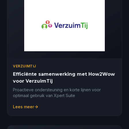
VERZUIMTIJ
Efficiënte samenwerking met How2Wow
voor VerzuimTij
Proactieve ondersteuning en korte lijnen voor
optimaal gebruik van Xpert Suite
Lees meer