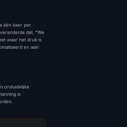
e één keer per
 veranderde dat. "We
eet waar het druk is
utomatiseerd en aan
en onduidelijke
lanning is
orden.