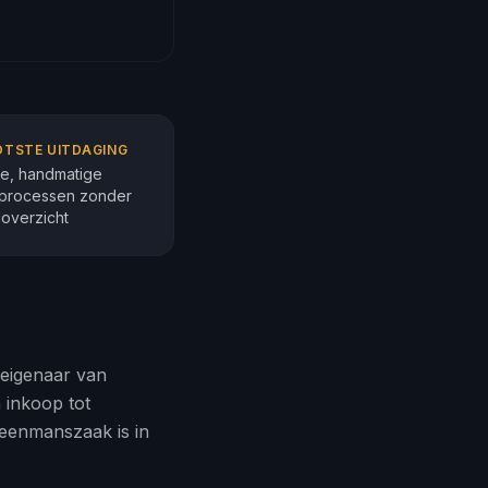
TSTE UITDAGING
te, handmatige
processen zonder
loverzicht
-eigenaar van
 inkoop tot
 eenmanszaak is in