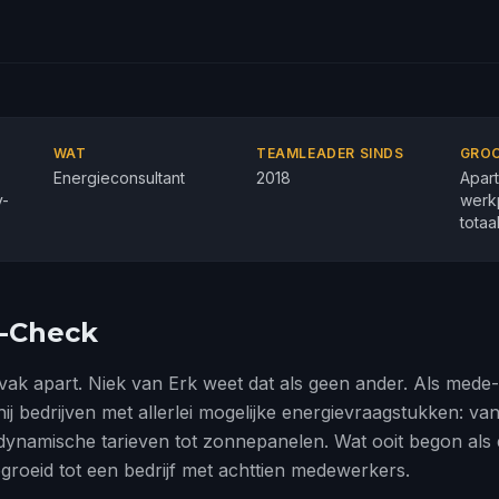
WAT
TEAMLEADER SINDS
GROO
Energieconsultant
2018
Apar
y-
werk
totaa
y-Check
 vak apart. Niek van Erk weet dat als geen ander. Als mede
j bedrijven met allerlei mogelijke energievraagstukken: van
dynamische tarieven tot zonnepanelen. Wat ooit begon als
gegroeid tot een bedrijf met achttien medewerkers.