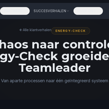
PARTNERS
SUCCESVERHALEN
OVER ONS
Alle klantverhalen
ENERGY-CHECK
haos naar control
gy-Check groeid
Teamleader
Van aparte processen naar één geïntegreerd systeem