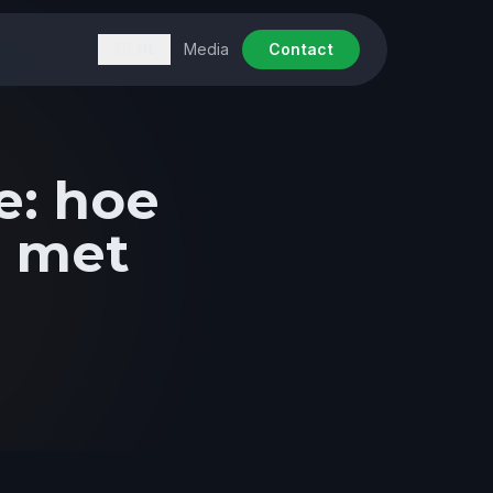
Media
Contact
🇳🇱
NL
e: hoe
e met