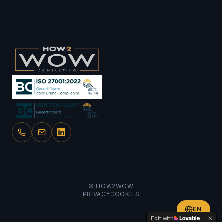
© HOW2WOW
PRIVACY
COOKIES
EN
Edit with