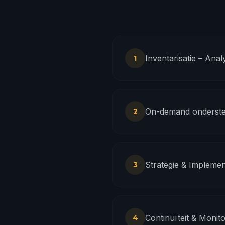
Inventarisatie – Ana
1
On-demand ondersteun
2
Strategie & Implement
3
Continuïteit & Monit
4