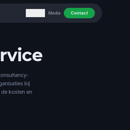
Media
Contact
🇳🇱
NL
rvice
consultancy-
nisaties bij
r de kosten en